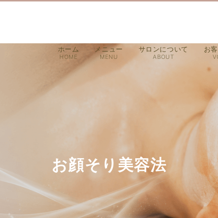
ホーム
メニュー
サロンについて
お客
HOME
MENU
ABOUT
V
お顔そり美容法