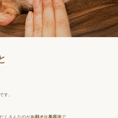
と
です。
だくさんなのが
お顔そり美容法
で